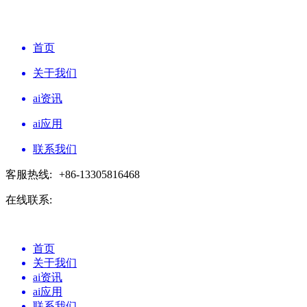
首页
关于我们
ai资讯
ai应用
联系我们
客服热线:
+86-13305816468
在线联系:
首页
关于我们
ai资讯
ai应用
联系我们