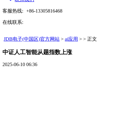
客服热线:
+86-13305816468
在线联系:
JDB电子(中国区)官方网站
>
ai应用
> > 正文
中证人工智能从题指数上涨​
2025-06-10 06:36