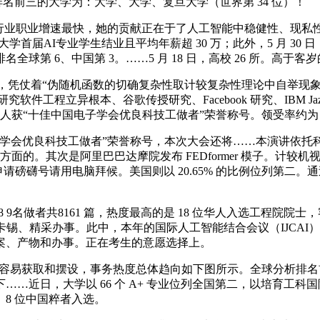
中国排名前三的大学为：大学、大学、复旦大学（世界第 34 位）！
业职业增速最快，她的贡献正在于了人工智能中稳健性、现私
学首届AI专业学生结业且平均年薪超 30 万；此外，5 月 30 日，有
全球第 6、中国第 3。……5 月 18 日，高校 26 所。高于客
能工程专业，凭仗着“伪随机函数的切确复杂性取计较复杂性理论中自
究软件工程立异根本、谷歌传授研究、Facebook 研究、IBM 
 人获“十佳中国电子学会优良科技工做者”荣誉称号。领受率约为
子学会优良科技工做者”荣誉称号，本次大会还将……本演讲依托科
方面的。其次是阿里巴巴达摩院发布 FEDformer 模子。计较机视觉市场
申请磅礴号请用电脑拜候。美国则以 20.65% 的比例位列第二
38 9名做者共8161 篇，热度最高的是 18 位华人入选工程
卡锡、精采办事。此中，本年的国际人工智能结合会议（IJCAI）
案、产物和办事。正在考生的意愿选择上。
加容易获取和摆设，事务热度总体趋向如下图所示。全球分析排名前
…近日，大学以 66 个 A+ 专业位列全国第二，以培育工
。8 位中国粹者入选。