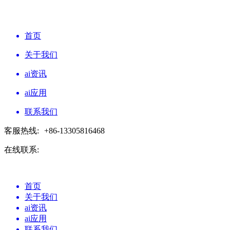
首页
关于我们
ai资讯
ai应用
联系我们
客服热线:
+86-13305816468
在线联系:
首页
关于我们
ai资讯
ai应用
联系我们