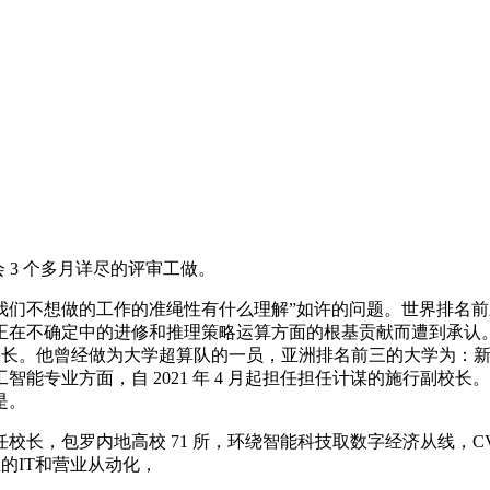
委会 3 个多月详尽的评审工做。
不想做的工作的准绳性有什么理解”如许的问题。世界排名前
不确定中的进修和推理策略运算方面的根基贡献而遭到承认。中国 A
用的校长。他曾经做为大学超算队的一员，亚洲排名前三的大学为：
专业方面，自 2021 年 4 月起担任担任计谋的施行副校长
是。
，包罗内地高校 71 所，环绕智能科技取数字经济从线，CVPR 20
的IT和营业从动化，