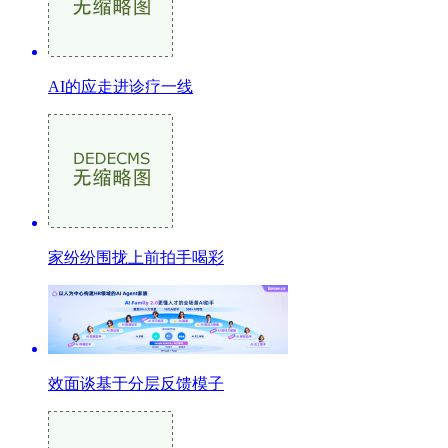
AI的应走进诊疗一线
家纷纷围拢上前拍手喝彩
效面谈基于分层反馈模子