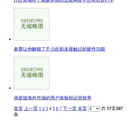
IT巨头倾向于操纵本身的互联网取平台劣势进行手
参赛让他解锁了不少此前未接触过的硬件功能
地提拔海外市场的用户体验和运营效率
首页
上一页
1
2
3
4
5
6
7
下一页
末页
共
57
页
507
条