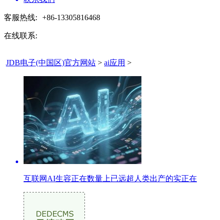
客服热线:
+86-13305816468
在线联系:
JDB电子(中国区)官方网站
>
ai应用
>
互联网AI生容正在数量上已远超人类出产的实正在