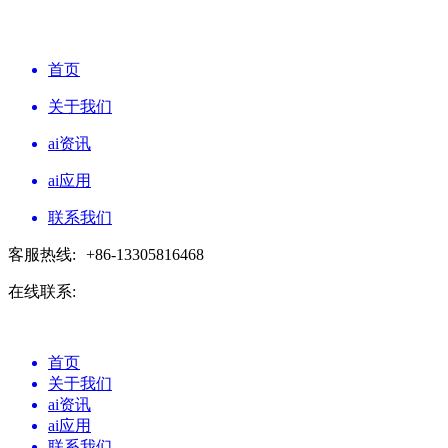
首页
关于我们
ai资讯
ai应用
联系我们
客服热线:
+86-13305816468
在线联系:
首页
关于我们
ai资讯
ai应用
联系我们