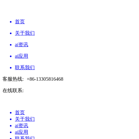
首页
关于我们
ai资讯
ai应用
联系我们
客服热线:
+86-13305816468
在线联系:
首页
关于我们
ai资讯
ai应用
联系我们