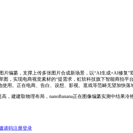
片编纂，支撑上传多张图片合成新场景，以“AI生成+AI修复
看手绘草图，实现电商视觉素材的“提需求，虹软科技旗下智能商拍平台P
地使用。正在电商、告白、设想、影视、逛戏等范畴无望加快落
提高，建建取物理布局，nanoBanana正在图像编纂实测中结
邀请码注册登录