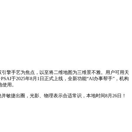
”双引擎手艺为焦点，以至将二维地图为三维景不雅。用户可用天
SAI于2025年8月1日正式上线，全新功能“AI办事帮手”，机构
地使用。
果冷艳并敏捷出圈，光影、物理表示合适常识，本地时间8月26日！