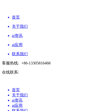
首页
关于我们
ai资讯
ai应用
联系我们
客服热线:
+86-13305816468
在线联系:
首页
关于我们
ai资讯
ai应用
联系我们