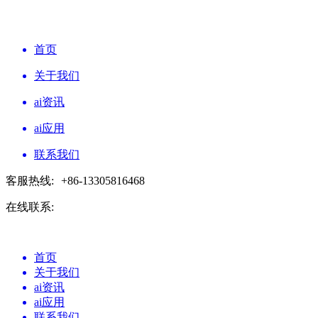
首页
关于我们
ai资讯
ai应用
联系我们
客服热线:
+86-13305816468
在线联系:
首页
关于我们
ai资讯
ai应用
联系我们